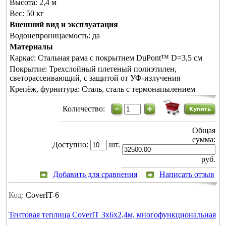
Высота:
2,4 м
Вес:
50 кг
Внешний вид и эксплуатация
Водонепроницаемость:
да
Материалы
Каркас:
Стальная рама с покрытием DuPont™ D=3,5 см
Покрытие:
Трехслойный плетеный полиэтилен,
светорассеивающий, с защитой от УФ-излучения
Крепёж, фурнитура:
Сталь, сталь с термонапылением
Количество:
Общая
сумма:
Доступно:
шт.
руб.
Добавить для сравнения
Написать отзыв
Код:
CoverIT-6
Тентовая теплица CoverIT 3х6х2,4м, многофункциональная