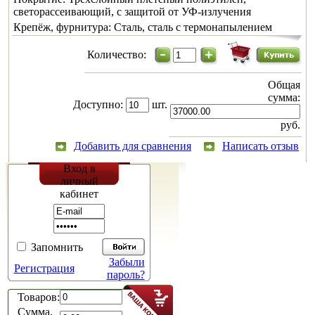
светорассеивающий, с защитой от УФ-излучения
Крепёж, фурнитура:
Сталь, сталь с термонапылением
Количество:
Общая
сумма:
Доступно:
шт.
руб.
Добавить для сравнения
Написать отзыв
Вход в
личный
кабинет
Запомнить
Забыли
Регистрация
пароль?
Товаров:
Сумма,