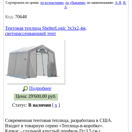
Cортировать по ценам:
по возрастанию
,
по убыванию
; по наименованию:
А-Я
,
Я-
А
.
Код:
70648
Тентовая теплица ShelterLogic 3x3x2,4м,
светорассеивающий тент
Подробнее
Цена:
29'600,00
руб.
Статус:
В наличии
[
x
]
Современная тентовая теплица, разработана в США.
Входит в товарную серию «Теплица-в-коробке».
Каркас - стальной круглый профиль D=3,5 см с