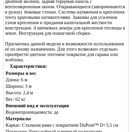
двойной молнии, задняя торцевая панель с
вентиляционным окном. Открывающиеся (заворачиваются
в рулон) боковые стенки. Система натяжения и крепления
тента храповыми натяжителями. Зажимы для усиления
узлов крепления и придания капитальной жесткости
конструкции. 4 шнековых анкера для крепления теплицы к
земле. Инструкция для пошаговой сборки.
Прагматика данной модели в возможности использования
её по иному назначению. Для этого возможно отдельно
приобрести цветное тентовое покрытие для гаража или
хозблока.
Характеристики:
Размеры и вес
Длина:
6 м
Ширина:
3 м
Высота:
2,4 м
Вес:
62 кг
Внешний вид и эксплуатация
Водонепроницаемость:
да
Материалы
Каркас:
Стальная рама с покрытием DuPont™ D=3,5 см
Покрытие:
Трехслойный плетеный полиэтилен,