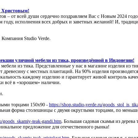
м Христовым!
йтов – от всей души сердечно поздравляем Вас с Новым 2024 го
ем году, исполнения всех добрых и заветных желаний! И, тради
 Компания Studio Verde.
екции уличной мебели из тика, произведённой в Индонезии!
мебели из тика. Представленные у нас в магазине изделия из т
т древесину с местных плантаций. На 90% изделия производятс
икальность каждому изделию и гарантирует живой контроль каче
ки всё в «хорошем» наличии.
и.
лыми торцами 150х90 -
https://shop.studio-verde.ru/goods_stol_is_
льная форма столешницы с двумя округлыми торцами, по меньш
.ru/goods_skamiy-teak-gandi.htm
. Большая садовая скамья из дерев
икальное предложение для отечественного рынка!
.ru/goods_skamiy-teak-aristokrat.htm
. Большая садовая скамья, с по