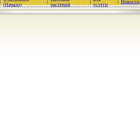
|
|
|
|
Новости
(Начало)
растений
услуги