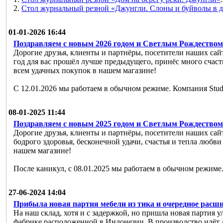
2.
Стол журнальный резной «Джунгли. Слоны и буйволы в д
01-01-2026 16:44
Поздравляем с новым 2026 годом и Светлым Рождество
Дорогие друзья, клиенты и партнёры, посетители наших сай
год для вас прошёл лучше предыдущего, принёс много счаст
всем удачных покупок в нашем магазине!
С 12.01.2026 мы работаем в обычном режиме. Компания Studi
08-01-2025 11:44
Поздравляем с новым 2025 годом и Светлым Рождество
Дорогие друзья, клиенты и партнёры, посетители наших са
бодрого здоровья, бесконечной удачи, счастья и тепла любв
нашем магазине!
После каникул, с 08.01.2025 мы работаем в обычном режиме.
27-06-2024 14:04
Прибыла новая партия мебели из тика и очередное расш
На наш склад, хотя и с задержкой, но пришла новая партия 
фабрике расположенной в Индонезии. В производство идёт 