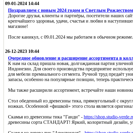
09-01-2024 14:44
Поздравляем с новым 2024 годом и Светлым Рождество
Дорогие друзья, клиенты и партнёры, посетители наших са
крепчайшего здоровья, удачи, счастья и любви в наступивш
магазине!
После каникул, с 09.01.2024 мы работаем в обычном режиме.
26-12-2023 10:44
Очередное обновление и расширение ассортимента в колл
К нам на склад пришла новая, долгожданная партия уличной 
Индонезии. Для своего производства предприятие используе
для мебели премиального сегмента. Ручной труд предаёт ун
запасы, особенно на популярные позиции, теперь практичес
Мы также расширили ассортимент, встречайте наши новинк
Стол обеденный из древесины тика, прямоугольный с округ
ножках. Особенной «фишкой» этого стола является оригина
Скамья из древесины тика "Ганди" -
https://shop.studio-verde
древесины сорта СТАНДАРТ! Яркий, колоритный дизайн, ун
Скамья из дерева тик "Аристократ" -
https://shop.studio-verde