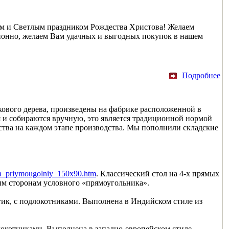
дом и Светлым праздником Рождества Христова! Желаем
ционно, желаем Вам удачных и выгодных покупок в нашем
Подробнее
икового дерева, произведены на фабрике расположенной в
я и собираются вручную, это является традиционной нормой
ства на каждом этапе производства. Мы пополнили складские
tika_priymougolniy_150x90.htm
. Классический стол на 4-х прямых
им сторонам условного «прямоугольника».
а тик, с подлокотниками. Выполнена в Индийском стиле из
длокотниками. Выполнена в западно-европейском стиле