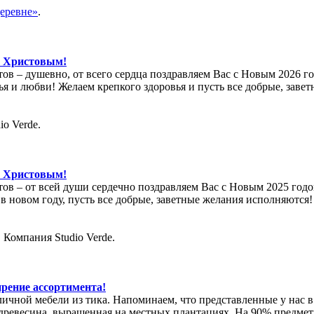
еревне»
.
м Христовым!
тов – душевно, от всего сердца поздравляем Вас с Новым 2026
ья и любви! Желаем крепкого здоровья и пусть все добрые, зав
o Verde.
м Христовым!
йтов – от всей души сердечно поздравляем Вас с Новым 2025 го
и в новом году, пусть все добрые, заветные желания исполняютс
 Компания Studio Verde.
ирение ассортимента!
уличной мебели из тика. Напоминаем, что представленные у нас в
древесина, выращенная на местных плантациях. На 90% предмет