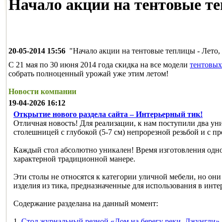
Начало акции на тентовые те
20-05-2014 15:56
"Начало акции на тентовые теплицы - Лето, 
С 21 мая по 30 июня 2014 года скидка на все модели
тентовых
собрать полноценный урожай уже этим летом!
Новости компании
19-04-2026 16:12
Открытие нового раздела сайта – Интерьерный тик!
Отличная новость! Для реализации, к нам поступили два ун
столешницей с глубокой (5-7 см) непрорезной резьбой и с 
Каждый стол абсолютно уникален! Время изготовления одно
характерной традиционной манере.
Эти столы не относятся к категории уличной мебели, но они
изделия из тика, предназначенные для использования в инт
Содержание разделана на данный момент:
1.
Стол журнальный резной «Дом на берегу реки. Джунгли»
.