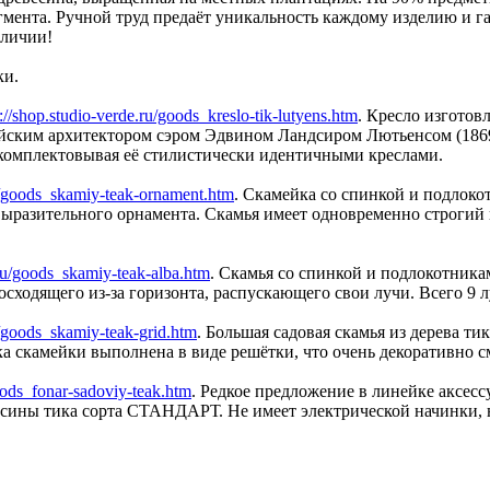
мента. Ручной труд предаёт уникальность каждому изделию и га
аличии!
ки.
s://shop.studio-verde.ru/goods_kreslo-tik-lutyens.htm
. Кресло изготов
лийским архитектором сэром Эдвином Ландсиром Лютьенсом (1869
комплектовывая её стилистически идентичными креслами.
ru/goods_skamiy-teak-ornament.htm
. Скамейка со спинкой и подлоко
выразительного орнамента. Скамья имеет одновременно строгий
.ru/goods_skamiy-teak-alba.htm
. Скамья со спинкой и подлокотника
осходящего из-за горизонта, распускающего свои лучи. Всего 9
u/goods_skamiy-teak-grid.htm
. Большая садовая скамья из дерева ти
скамейки выполнена в виде решётки, что очень декоративно с
goods_fonar-sadoviy-teak.htm
. Редкое предложение в линейке аксесс
сины тика сорта СТАНДАРТ. Не имеет электрической начинки, но