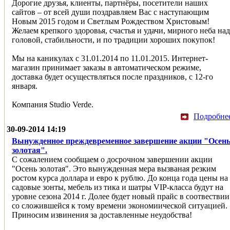
Дорогие друзья, клиенты, партнёры, посетители наших
сайтов – от всей души поздравляем Вас с наступающим
Новым 2015 годом и Светлым Рождеством Христовым!
Желаем крепкого здоровья, счастья и удачи, мирного неба над
головой, стабильности, и по традиции хороших покупок!
Мы на каникулах с 31.01.2014 по 11.01.2015. Интернет-
магазин принимает заказы в автоматическом режиме,
доставка будет осуществляться после праздников, с 12-го
января.
Компания Studio Verde.
Подробне
30-09-2014 14:19
Вынужденное преждевременное завершение акции "Осен
золотая".
С сожалением сообщаем о досрочном завершении акции
"Осень золотая". Это вынужденная мера вызваная резким
ростом курса доллара и евро к рублю. До конца года цены на
садовые зонты, мебель из тика и шатры VIP-класса будут на
уровне сезона 2014 г. Долее будет новый прайс в соотвествии
со сложившейся к тому времени экономиической ситуацией.
Приносим извинения за доставленные неудобства!