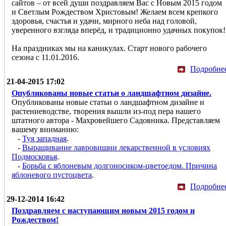
сайтов – от всей души поздравляем Вас с Новым 2015 годом
и Светлым Рождеством Христовым! Желаем всем крепкого
здоровья, счастья и удачи, мирного неба над головой,
уверенного взгляда вперёд, и традиционно удачных покупок!
На праздниках мы на каникулах. Старт нового рабочего
сезона с 11.01.2016.
Подробне
21-04-2015 17:02
Опубликованы новые статьи о ландшафтном дизайне.
Опубликованы новые статьи о ландшафтном дизайне и
растениеводстве, творения вышли из-под пера нашего
штатного автора - Махровейшего Садовника. Представляем
вашему вниманию:
-
Туя западная
.
-
Выращивание лавровишни лекарственной в условиях
Подмосковья
.
-
Борьба с яблоневым долгоносиком-цветоедом. Причина
яблоневого пустоцвета
.
Подробне
29-12-2014 16:42
Поздравляем с наступающим новым 2015 годом и
Рождеством!