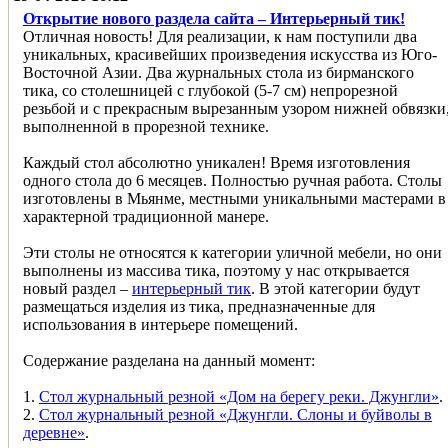
Открытие нового раздела сайта – Интерьерный тик!
Отличная новость! Для реализации, к нам поступили два
уникальных, красивейших произведения искусства из Юго-
Восточной Азии. Два журнальных стола из бирманского
тика, со столешницей с глубокой (5-7 см) непрорезной
резьбой и с прекрасным вырезанным узором нижней обвязки
выполненной в прорезной технике.
Каждый стол абсолютно уникален! Время изготовления
одного стола до 6 месяцев. Полностью ручная работа. Столы
изготовлены в Мьянме, местными уникальными мастерами в
характерной традиционной манере.
Эти столы не относятся к категории уличной мебели, но они
выполнены из массива тика, поэтому у нас открывается
новый раздел –
интерьерный тик
. В этой категории будут
размещаться изделия из тика, предназначенные для
использования в интерьере помещений.
Содержание разделана на данный момент:
1.
Стол журнальный резной «Дом на берегу реки. Джунгли»
.
2.
Стол журнальный резной «Джунгли. Слоны и буйволы в
деревне»
.