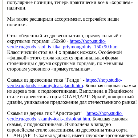
популярные позиции, теперь практически всё в «хорошем»
наличии.
Мы также расширили ассортимент, встречайте наши
новинки.
Стол обеденный из древесины тика, прямоугольный с
округлыми торцами 150х90 -
https://shop.studio-
verde.ru/goods_stol_is_tika_priymougolniy_150x90.htm
.
Классический стол на 4-х прямых ножках. Особенной
«фишкой» этого стола является оригинальная форма
столешницы с двумя округлыми торцами, по меньшим
сторонам условного «прямоугольника».
Скамья из древесины тика "Ганди" -
https://shop.studio-
verde.ru/goods_skamiy-teak-gandi.htm
. Большая садовая скамья
из дерева тик, с подлокотниками. Выполнена в Индийском
стиле из древесины сорта СТАНДАРТ! Яркий, колоритный
дизайн, уникальное предложение для отечественного рынка!
Скамья из дерева тик "Аристократ" -
https://shop.studio-
verde.ru/goods_skamiy-teak-aristokrat.htm
. Большая садовая
скамья, с подлокотниками. Выполнена в западно-
европейском стиле классицизм, из древесины тика сорта
СТАНДАРТ! Скамья удобная, имеет глубокое эргономичное