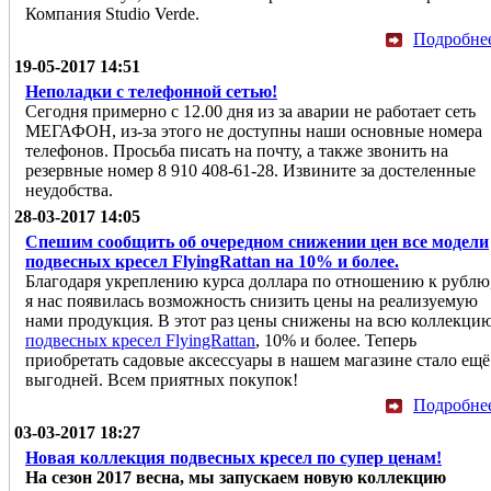
Компания Studio Verde.
Подробне
19-05-2017 14:51
Неполадки с телефонной сетью!
Сегодня примерно с 12.00 дня из за аварии не работает сеть
МЕГАФОН, из-за этого не доступны наши основные номера
телефонов. Просьба писать на почту, а также звонить на
резервные номер 8 910 408-61-28. Извините за достеленные
неудобства.
28-03-2017 14:05
Спешим сообщить об очередном снижении цен все модели
подвесных кресел FlyingRattan на 10% и более.
Благодаря укреплению курса доллара по отношению к рублю
я нас появилась возможность снизить цены на реализуемую
нами продукция. В этот раз цены снижены на всю коллекци
подвесных кресел FlyingRattan
, 10% и более. Теперь
приобретать садовые аксессуары в нашем магазине стало ещё
выгодней. Всем приятных покупок!
Подробне
03-03-2017 18:27
Новая коллекция подвесных кресел по супер ценам!
На сезон 2017 весна, мы запускаем новую коллекцию