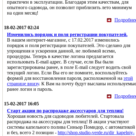
практичен в эксплуатации. Благодаря этим качествам, для
опытного садовода, он позволит приблизить лето минимум
на один месяц!
Подробне
18-02-2017 02:24
Изменились порядок и поля регистрации покупателей.
В нашем интернет-магазине, с 17.02.2017 изменились
порядок и поля регистрации покупателей. Это сделано для
упрощения и ускорения данной, не любимой всеми,
процедуры. Теперь в качестве логина предлагается
использовать E-mail адрес. В случае, если Вы были
зарегистрированы ранее, в поле E-mail следует водить свой
текущий логин. Если Вы его не помните, воспользуйтесь
формой для восстановления пароля, расположенной на
этой
странице внизу
. К Вам на почту будут высланы используемы
ранее логин и пароль.
Подробне
15-02-2017 16:05
Старт акции по распродаже аксессуаров для теплиц!
Хорошая новость для садоводов любителей. Стартовала
распродажа на аксессуары для теплиц! В акции участвуют
системы капельного полива Синьор Помидор, с автоматикой
и без, всего 2 позиции -
http://shop.studio-verde.ru/dir_kapelniy-