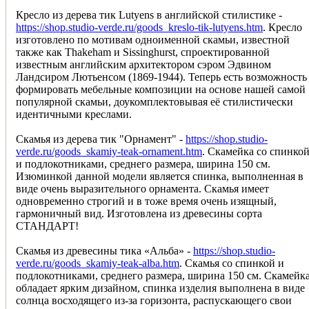
Кресло из дерева тик Lutyens в английской стилистике -
https://shop.studio-verde.ru/goods_kreslo-tik-lutyens.htm
. Кресло
изготовлено по мотивам одноименной скамьи, известной
также как Thakeham и Sissinghurst, спроектированной
известным английским архитектором сэром Эдвином
Ландсиром Лютьенсом (1869-1944). Теперь есть возможность
формировать мебельные композиции на основе нашей самой
популярной скамьи, доукомплектовывая её стилистически
идентичными креслами.
Скамья из дерева тик "Орнамент" -
https://shop.studio-
verde.ru/goods_skamiy-teak-ornament.htm
. Скамейка со спинко
и подлокотниками, среднего размера, ширина 150 см.
Изюминкой данной модели является спинка, выполненная в
виде очень выразительного орнамента. Скамья имеет
одновременно строгий и в тоже время очень изящный,
гармоничный вид. Изготовлена из древесины сорта
СТАНДАРТ!
Скамья из древесины тика «Альба» -
https://shop.studio-
verde.ru/goods_skamiy-teak-alba.htm
. Скамья со спинкой и
подлокотниками, среднего размера, ширина 150 см. Скамейк
обладает ярким дизайном, спинка изделия выполнена в виде
солнца восходящего из-за горизонта, распускающего свои