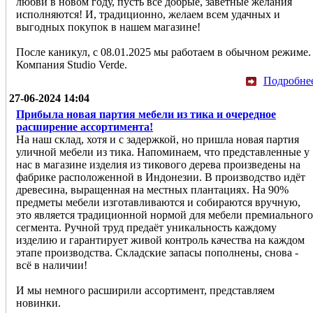
любви в новом году, пусть все добрые, заветные желания
исполняются! И, традиционно, желаем всем удачных и
выгодных покупок в нашем магазине!
После каникул, с 08.01.2025 мы работаем в обычном режиме.
Компания Studio Verde.
Подробне
27-06-2024 14:04
Прибыла новая партия мебели из тика и очередное
расширение ассортимента!
На наш склад, хотя и с задержкой, но пришла новая партия
уличной мебели из тика. Напоминаем, что представленные у
нас в магазине изделия из тикового дерева произведены на
фабрике расположенной в Индонезии. В производство идёт
древесина, выращенная на местных плантациях. На 90%
предметы мебели изготавливаются и собираются вручную,
это является традиционной нормой для мебели премиального
сегмента. Ручной труд предаёт уникальность каждому
изделию и гарантирует живой контроль качества на каждом
этапе производства. Складские запасы пополнены, снова -
всё в наличии!
И мы немного расширили ассортимент, представляем
новинки.