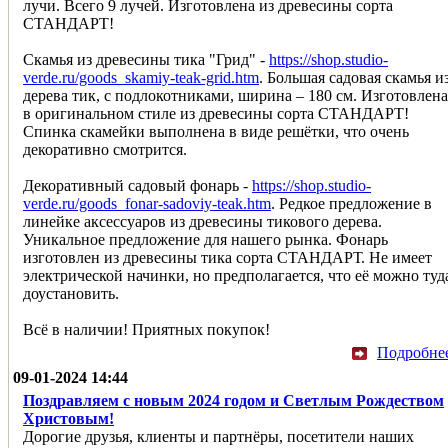
лучи. Всего 9 лучей. Изготовлена из древесины сорта
СТАНДАРТ!
Скамья из древесины тика "Грид" -
https://shop.studio-
verde.ru/goods_skamiy-teak-grid.htm
. Большая садовая скамья и
дерева тик, с подлокотниками, ширина – 180 см. Изготовлена
в оригинальном стиле из древесины сорта СТАНДАРТ!
Спинка скамейки выполнена в виде решётки, что очень
декоративно смотрится.
Декоративный садовый фонарь -
https://shop.studio-
verde.ru/goods_fonar-sadoviy-teak.htm
. Редкое предложение в
линейке аксессуаров из древесины тикового дерева.
Уникальное предложение для нашего рынка. Фонарь
изготовлен из древесины тика сорта СТАНДАРТ. Не имеет
электрической начинки, но предполагается, что её можно туд
доустановить.
Всё в наличии! Приятных покупок!
Подробне
09-01-2024 14:44
Поздравляем с новым 2024 годом и Светлым Рождеством
Христовым!
Дорогие друзья, клиенты и партнёры, посетители наших