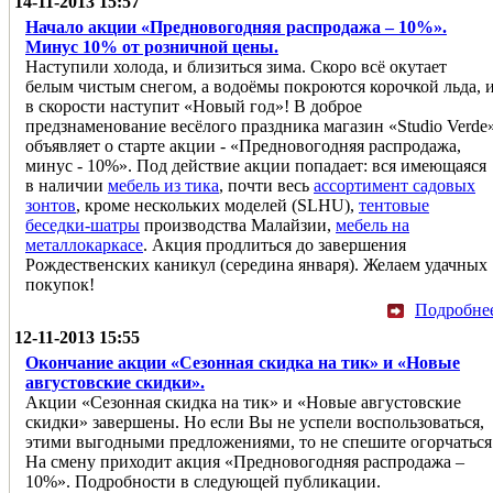
14-11-2013 15:57
Начало акции «Предновогодняя распродажа – 10%».
Минус 10% от розничной цены.
Наступили холода, и близиться зима. Скоро всё окутает
белым чистым снегом, а водоёмы покроются корочкой льда, 
в скорости наступит «Новый год»! В доброе
предзнаменование весёлого праздника магазин «Studio Verde
объявляет о старте акции - «Предновогодняя распродажа,
минус - 10%». Под действие акции попадает: вся имеющаяся
в наличии
мебель из тика
, почти весь
ассортимент садовых
зонтов
, кроме нескольких моделей (SLHU),
тентовые
беседки-шатры
производства Малайзии,
мебель на
металлокаркасе
. Акция продлиться до завершения
Рождественских каникул (середина января). Желаем удачных
покупок!
Подробне
12-11-2013 15:55
Окончание акции «Сезонная скидка на тик» и «Новые
августовские скидки».
Акции «Сезонная скидка на тик» и «Новые августовские
скидки» завершены. Но если Вы не успели воспользоваться,
этими выгодными предложениями, то не спешите огорчаться
На смену приходит акция «Предновогодняя распродажа –
10%». Подробности в следующей публикации.