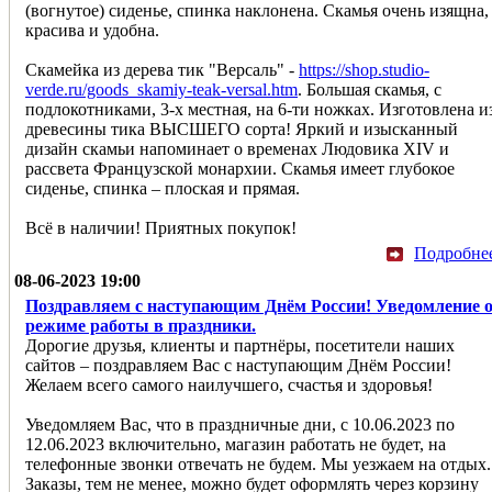
(вогнутое) сиденье, спинка наклонена. Скамья очень изящна,
красива и удобна.
Скамейка из дерева тик "Версаль" -
https://shop.studio-
verde.ru/goods_skamiy-teak-versal.htm
. Большая скамья, с
подлокотниками, 3-х местная, на 6-ти ножках. Изготовлена и
древесины тика ВЫСШЕГО сорта! Яркий и изысканный
дизайн скамьи напоминает о временах Людовика XIV и
рассвета Французской монархии. Скамья имеет глубокое
сиденье, спинка – плоская и прямая.
Всё в наличии! Приятных покупок!
Подробне
08-06-2023 19:00
Поздравляем с наступающим Днём России! Уведомление 
режиме работы в праздники.
Дорогие друзья, клиенты и партнёры, посетители наших
сайтов – поздравляем Вас с наступающим Днём России!
Желаем всего самого наилучшего, счастья и здоровья!
Уведомляем Ваc, что в праздничные дни, с 10.06.2023 по
12.06.2023 включительно, магазин работать не будет, на
телефонные звонки отвечать не будем. Мы уезжаем на отдых.
Заказы, тем не менее, можно будет оформлять через корзину