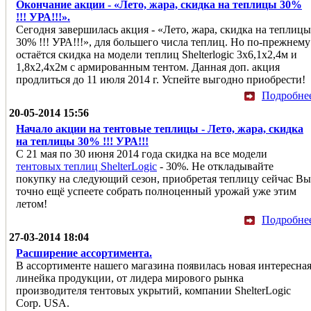
Окончание акции - «Лето, жара, скидка на теплицы 30%
!!! УРА!!!».
Сегодня завершилась акция - «Лето, жара, скидка на теплицы
30% !!! УРА!!!», для большего числа теплиц. Но по-прежнему
остаётся скидка на модели теплиц Shelterlogic 3x6,1x2,4м и
1,8x2,4x2м с армированным тентом. Данная доп. акция
продлиться до 11 июля 2014 г. Успейте выгодно приобрести!
Подробне
20-05-2014 15:56
Начало акции на тентовые теплицы - Лето, жара, скидка
на теплицы 30% !!! УРА!!!
С 21 мая по 30 июня 2014 года скидка на все модели
тентовых теплиц ShelterLogic
- 30%. Не откладывайте
покупку на следующий сезон, приобретая теплицу сейчас Вы
точно ещё успеете собрать полноценный урожай уже этим
летом!
Подробне
27-03-2014 18:04
Расширение ассортимента.
В ассортименте нашего магазина появилась новая интересна
линейка продукции, от лидера мирового рынка
производителя тентовых укрытий, компании ShelterLogic
Corp. USA.