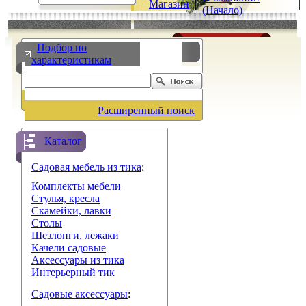
Магазин
|
|
(Начало)
Подбор по
характеристикам
Расширенный поиск
Каталог
Садовая мебель из тика
:
Комплекты мебели
Стулья, кресла
Скамейки, лавки
Столы
Шезлонги, лежаки
Качели садовые
Аксессуары из тика
Интерьерный тик
Садовые аксессуары
: