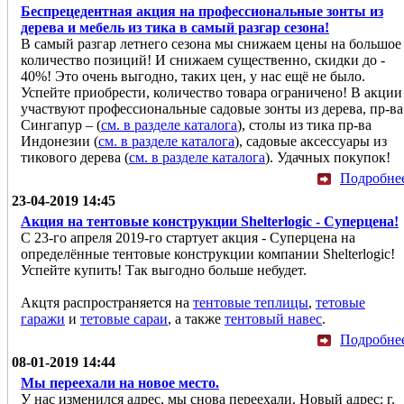
Беспрецедентная акция на профессиональные зонты из
дерева и мебель из тика в самый разгар сезона!
В самый разгар летнего сезона мы снижаем цены на большое
количество позиций! И снижаем существенно, скидки до -
40%! Это очень выгодно, таких цен, у нас ещё не было.
Успейте приобрести, количество товара ограничено! В акции
участвуют профессиональные садовые зонты из дерева, пр-ва
Сингапур – (
см. в разделе каталога
), столы из тика пр-ва
Индонезии (
см. в разделе каталога
), садовые аксессуары из
тикового дерева (
см. в разделе каталога
). Удачных покупок!
Подробне
23-04-2019 14:45
Акция на тентовые конструкции Shelterlogic - Суперцена!
С 23-го апреля 2019-го стартует акция - Суперцена на
определённые тентовые конструкции компании Shelterlogic!
Успейте купить! Так выгодно больше небудет.
Акцтя распространяется на
тентовые теплицы
,
тетовые
гаражи
и
тетовые сараи
, а также
тентовый навес
.
Подробне
08-01-2019 14:44
Мы переехали на новое место.
У нас изменился адрес, мы снова переехали. Новый адрес: г.