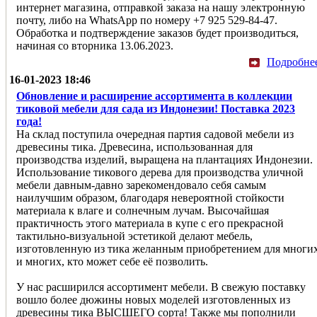
интернет магазина, отправкой заказа на нашу электронную
почту, либо на WhatsApp по номеру +7 925 529-84-47.
Обработка и подтверждение заказов будет производиться,
начиная со вторника 13.06.2023.
Подробне
16-01-2023 18:46
Обновление и расширение ассортимента в коллекции
тиковой мебели для сада из Индонезии! Поставка 2023
года!
На склад поступила очередная партия садовой мебели из
древесины тика. Древесина, использованная для
производства изделий, выращена на плантациях Индонезии.
Использование тикового дерева для производства уличной
мебели давным-давно зарекомендовало себя самым
наилучшим образом, благодаря невероятной стойкости
материала к влаге и солнечным лучам. Высочайшая
практичность этого материала в купе с его прекрасной
тактильно-визуальной эстетикой делают мебель,
изготовленную из тика желанным приобретением для многи
и многих, кто может себе её позволить.
У нас расширился ассортимент мебели. В свежую поставку
вошло более дюжины новых моделей изготовленных из
древесины тика ВЫСШЕГО сорта! Также мы пополнили