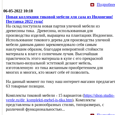
Подробне
06-05-2022 10:18
Новая коллекция тиковой мебели для сада из Индонезии!
Поставка 2022 года!
На склад поступила новая партия уличной мебели из
древесины тика. Древесина, использованная для
производства изделий, выращена на плантациях Индонезии.
Использование тикового дерева для производства уличной
мебели давным-давно зарекомендовало себя самым
наилучшим образом, благодаря невероятной стойкости
материала к влаге и солнечным лучам. Высочайшая
практичность этого материала в купе с его прекрасной
тактильно-визуальной эстетикой делают мебель,
изготовленную из тика желанным приобретением для
многих и многих, кто может себе её позволить.
На данный момент по тику наш интернет-магазин предлагае
63 товарные позиции.
Комплекты тиковой мебели - 15 вариантов (
https://shop.studio-
verde.ru/dir_komplekti-mebel-is-tika.htm
). Комплекты
представлены в разнообразных стилях, типоразмерах, с
различной функциональностью...