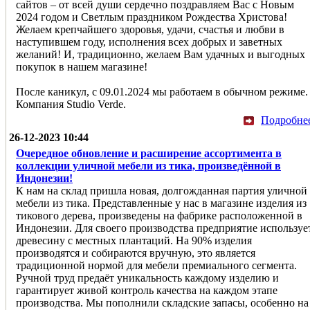
сайтов – от всей души сердечно поздравляем Вас с Новым
2024 годом и Светлым праздником Рождества Христова!
Желаем крепчайшего здоровья, удачи, счастья и любви в
наступившем году, исполнения всех добрых и заветных
желаний! И, традиционно, желаем Вам удачных и выгодных
покупок в нашем магазине!
После каникул, с 09.01.2024 мы работаем в обычном режиме.
Компания Studio Verde.
Подробне
26-12-2023 10:44
Очередное обновление и расширение ассортимента в
коллекции уличной мебели из тика, произведённой в
Индонезии!
К нам на склад пришла новая, долгожданная партия уличной
мебели из тика. Представленные у нас в магазине изделия из
тикового дерева, произведены на фабрике расположенной в
Индонезии. Для своего производства предприятие используе
древесину с местных плантаций. На 90% изделия
производятся и собираются вручную, это является
традиционной нормой для мебели премиального сегмента.
Ручной труд предаёт уникальность каждому изделию и
гарантирует живой контроль качества на каждом этапе
производства. Мы пополнили складские запасы, особенно на