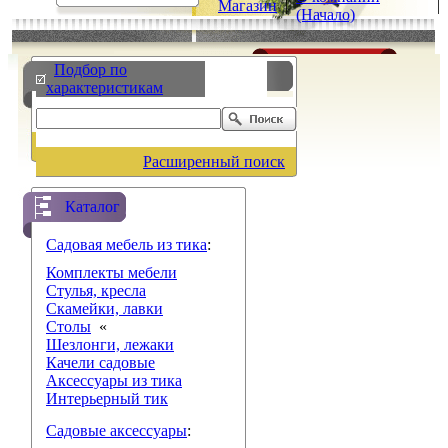
Магазин
|
|
(Начало)
Подбор по
характеристикам
Расширенный поиск
Каталог
Садовая мебель из тика
:
Комплекты мебели
Стулья, кресла
Скамейки, лавки
Столы
«
Шезлонги, лежаки
Качели садовые
Аксессуары из тика
Интерьерный тик
Садовые аксессуары
: