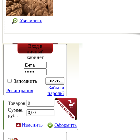
Увеличить
Вход в
личный
кабинет
Запомнить
Забыли
Регистрация
пароль?
Товаров:
Сумма,
руб.:
Изменить
Оформить