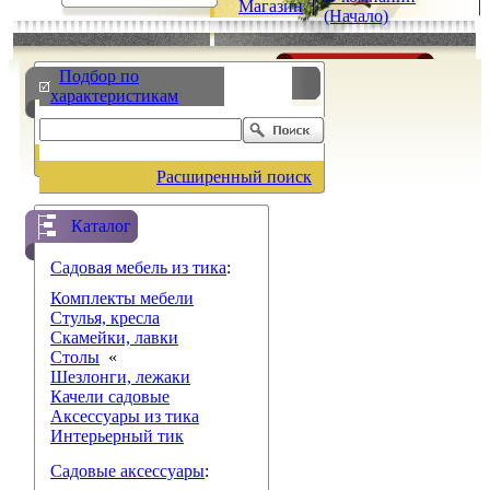
Магазин
|
|
(Начало)
Подбор по
характеристикам
Расширенный поиск
Каталог
Садовая мебель из тика
:
Комплекты мебели
Стулья, кресла
Скамейки, лавки
Столы
«
Шезлонги, лежаки
Качели садовые
Аксессуары из тика
Интерьерный тик
Садовые аксессуары
: