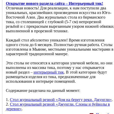
Открытие нового раздела сайта – Интерьерный тик!
Отличная новость! Для реализации, к нам поступили два
уникальных, красивейших произведения искусства из Юго-
Восточной Азии. Два журнальных стола из бирманского
тика, со столешницей с глубокой (5-7 см) непрорезной
резьбой и с прекрасным вырезанным узором нижней обвязки
выполненной в прорезной технике.
Каждый стол абсолютно уникален! Время изготовления
одного стола до 6 месяцев. Полностью ручная работа. Столы
изготовлены в Мьянме, местными уникальными мастерами в
характерной традиционной манере.
Эти столы не относятся к категории уличной мебели, но они
выполнены из массива тика, поэтому у нас открывается
новый раздел –
интерьерный тик
. В этой категории будут
размещаться изделия из тика, предназначенные для
использования в интерьере помещений.
Содержание разделана на данный момент:
1.
Стол журнальный резной «Дом на берегу реки. Джунгли»
.
2.
Стол журнальный резной «Джунгли. Слоны и буйволы в
деревне»
.