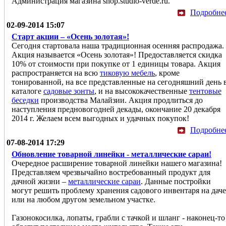
Администрация магазина shop.studio-verde.ru.
Подробне
02-09-2014 15:07
Старт акции – «Осень золотая»!
Сегодня стартовала наша традиционная осенняя распродажа.
Акция называется «Осень золотая»! Предоставляется скидка
10% от стоимости при покупке от 1 единицы товара. Акция
распространяется на всю
тиковую мебель
, кроме
тонированной, на все представленные на сегодняшний день 
каталоге
садовые зонты
, и на высококачественные
тентовые
беседки
производства Малайзии. Акция продлиться до
наступления предновогодней декады, окончание 20 декабря
2014 г. Желаем всем выгодных и удачных покупок!
Подробне
07-08-2014 17:29
Обновление товарной линейки - металлические сараи!
Очередное расширение товарной линейки нашего магазина!
Представляем чрезвычайно востребованный продукт для
дачной жизни –
металлические сараи
. Данные постройки
могут решить проблему хранения садового инвентаря на даче
или на любом другом земельном участке.
Газонокосилка, лопаты, грабли с тачкой и шланг - наконец-то