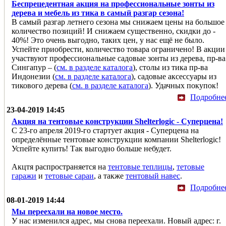
Беспрецедентная акция на профессиональные зонты из
дерева и мебель из тика в самый разгар сезона!
В самый разгар летнего сезона мы снижаем цены на большое
количество позиций! И снижаем существенно, скидки до -
40%! Это очень выгодно, таких цен, у нас ещё не было.
Успейте приобрести, количество товара ограничено! В акции
участвуют профессиональные садовые зонты из дерева, пр-ва
Сингапур – (
см. в разделе каталога
), столы из тика пр-ва
Индонезии (
см. в разделе каталога
), садовые аксессуары из
тикового дерева (
см. в разделе каталога
). Удачных покупок!
Подробне
23-04-2019 14:45
Акция на тентовые конструкции Shelterlogic - Суперцена!
С 23-го апреля 2019-го стартует акция - Суперцена на
определённые тентовые конструкции компании Shelterlogic!
Успейте купить! Так выгодно больше небудет.
Акцтя распространяется на
тентовые теплицы
,
тетовые
гаражи
и
тетовые сараи
, а также
тентовый навес
.
Подробне
08-01-2019 14:44
Мы переехали на новое место.
У нас изменился адрес, мы снова переехали. Новый адрес: г.