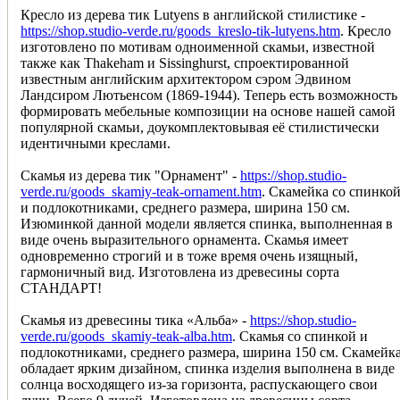
Кресло из дерева тик Lutyens в английской стилистике -
https://shop.studio-verde.ru/goods_kreslo-tik-lutyens.htm
. Кресло
изготовлено по мотивам одноименной скамьи, известной
также как Thakeham и Sissinghurst, спроектированной
известным английским архитектором сэром Эдвином
Ландсиром Лютьенсом (1869-1944). Теперь есть возможность
формировать мебельные композиции на основе нашей самой
популярной скамьи, доукомплектовывая её стилистически
идентичными креслами.
Скамья из дерева тик "Орнамент" -
https://shop.studio-
verde.ru/goods_skamiy-teak-ornament.htm
. Скамейка со спинко
и подлокотниками, среднего размера, ширина 150 см.
Изюминкой данной модели является спинка, выполненная в
виде очень выразительного орнамента. Скамья имеет
одновременно строгий и в тоже время очень изящный,
гармоничный вид. Изготовлена из древесины сорта
СТАНДАРТ!
Скамья из древесины тика «Альба» -
https://shop.studio-
verde.ru/goods_skamiy-teak-alba.htm
. Скамья со спинкой и
подлокотниками, среднего размера, ширина 150 см. Скамейк
обладает ярким дизайном, спинка изделия выполнена в виде
солнца восходящего из-за горизонта, распускающего свои