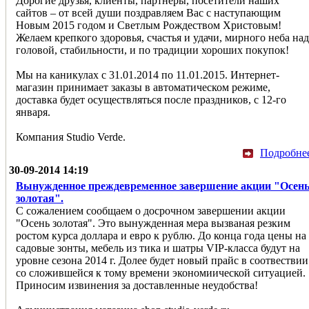
Дорогие друзья, клиенты, партнёры, посетители наших
сайтов – от всей души поздравляем Вас с наступающим
Новым 2015 годом и Светлым Рождеством Христовым!
Желаем крепкого здоровья, счастья и удачи, мирного неба над
головой, стабильности, и по традиции хороших покупок!
Мы на каникулах с 31.01.2014 по 11.01.2015. Интернет-
магазин принимает заказы в автоматическом режиме,
доставка будет осуществляться после праздников, с 12-го
января.
Компания Studio Verde.
Подробне
30-09-2014 14:19
Вынужденное преждевременное завершение акции "Осен
золотая".
С сожалением сообщаем о досрочном завершении акции
"Осень золотая". Это вынужденная мера вызваная резким
ростом курса доллара и евро к рублю. До конца года цены на
садовые зонты, мебель из тика и шатры VIP-класса будут на
уровне сезона 2014 г. Долее будет новый прайс в соотвествии
со сложившейся к тому времени экономиической ситуацией.
Приносим извинения за доставленные неудобства!