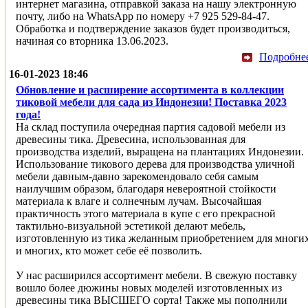
интернет магазина, отправкой заказа на нашу электронную
почту, либо на WhatsApp по номеру +7 925 529-84-47.
Обработка и подтверждение заказов будет производиться,
начиная со вторника 13.06.2023.
Подробне
16-01-2023 18:46
Обновление и расширение ассортимента в коллекции
тиковой мебели для сада из Индонезии! Поставка 2023
года!
На склад поступила очередная партия садовой мебели из
древесины тика. Древесина, использованная для
производства изделий, выращена на плантациях Индонезии.
Использование тикового дерева для производства уличной
мебели давным-давно зарекомендовало себя самым
наилучшим образом, благодаря невероятной стойкости
материала к влаге и солнечным лучам. Высочайшая
практичность этого материала в купе с его прекрасной
тактильно-визуальной эстетикой делают мебель,
изготовленную из тика желанным приобретением для многи
и многих, кто может себе её позволить.
У нас расширился ассортимент мебели. В свежую поставку
вошло более дюжины новых моделей изготовленных из
древесины тика ВЫСШЕГО сорта! Также мы пополнили