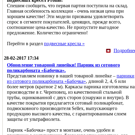
подвесных кресел Promo!
Спешим сообщить, что первая партия поступила на склад.
Главная особенность коллекции - очень низкая цена при
хорошем качестве! Эти модели призваны удовлетворить
спрос в сегменте покупателей, ценящих, прежде всего,
соотношение цена-качество. Не пропустите выгодное
предложение. Количество ограничено!
Перейти в раздел
подвесные кресла »
Подробне
28-02-2017 17:34
Обновление товарной линейки! Парник из сотового
поликарбоната «Бабочка».
Представляем новинку в нашей товарной линейке –
парники
из сотового поликарбоната «Бабочка»
, длиной 2, 4, 6 или
более метров (кратное 2 м). Каркасы парника изготовлены на
производстве в г. Череповец, из качественной стальной
трубы, оцинкованной с двух сторон (снаружи и внутри). В
качестве покрытия предлагается сотовый поликарбонат,
подмосковного производителя Sellex, выпускающего
продукцию высокого качества, с гарантированным слоем
защиты от ультрафиолета.
Парник «Бабочка» прост в монтаже, очень удобен и