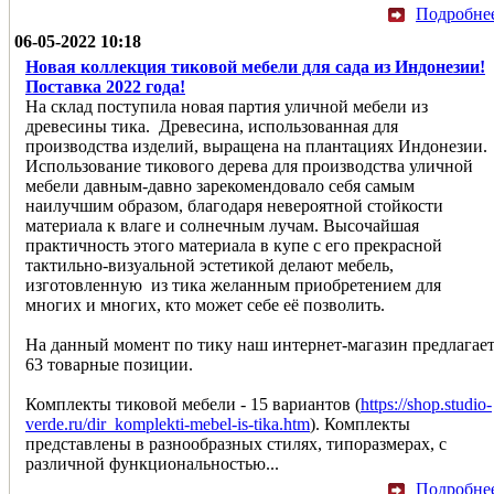
Подробне
06-05-2022 10:18
Новая коллекция тиковой мебели для сада из Индонезии!
Поставка 2022 года!
На склад поступила новая партия уличной мебели из
древесины тика. Древесина, использованная для
производства изделий, выращена на плантациях Индонезии.
Использование тикового дерева для производства уличной
мебели давным-давно зарекомендовало себя самым
наилучшим образом, благодаря невероятной стойкости
материала к влаге и солнечным лучам. Высочайшая
практичность этого материала в купе с его прекрасной
тактильно-визуальной эстетикой делают мебель,
изготовленную из тика желанным приобретением для
многих и многих, кто может себе её позволить.
На данный момент по тику наш интернет-магазин предлагае
63 товарные позиции.
Комплекты тиковой мебели - 15 вариантов (
https://shop.studio-
verde.ru/dir_komplekti-mebel-is-tika.htm
). Комплекты
представлены в разнообразных стилях, типоразмерах, с
различной функциональностью...
Подробне