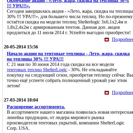
Окончание акции - «Лето, жара, скидка на теплицы 30%
!!! УРА!!!».
Сегодня завершилась акция - «Лето, жара, скидка на теплицы
30% !!! УРА!!!», для большего числа теплиц. Но по-прежнему
остаётся скидка на модели теплиц Shelterlogic 3x6,1x2,4м и
1,8x2,4x2м с армированным тентом. Данная доп. акция
продлиться до 11 июля 2014 г. Успейте выгодно приобрести!
Подробне
20-05-2014 15:56
Начало акции на тентовые теплицы - Лето, жара, скидка
на теплицы 30% !!! УРА!!!
С 21 мая по 30 июня 2014 года скидка на все модели
тентовых теплиц ShelterLogic
- 30%. Не откладывайте
покупку на следующий сезон, приобретая теплицу сейчас Вы
точно ещё успеете собрать полноценный урожай уже этим
летом!
Подробне
27-03-2014 18:04
Расширение ассортимента.
В ассортименте нашего магазина появилась новая интересна
линейка продукции, от лидера мирового рынка
производителя тентовых укрытий, компании ShelterLogic
Corp. USA.