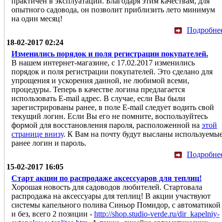
практичен в эксплуатации. Благодаря этим качествам, для
опытного садовода, он позволит приблизить лето минимум
на один месяц!
Подробне
18-02-2017 02:24
Изменились порядок и поля регистрации покупателей.
В нашем интернет-магазине, с 17.02.2017 изменились
порядок и поля регистрации покупателей. Это сделано для
упрощения и ускорения данной, не любимой всеми,
процедуры. Теперь в качестве логина предлагается
использовать E-mail адрес. В случае, если Вы были
зарегистрированы ранее, в поле E-mail следует водить свой
текущий логин. Если Вы его не помните, воспользуйтесь
формой для восстановления пароля, расположенной на
этой
странице внизу
. К Вам на почту будут высланы используемы
ранее логин и пароль.
Подробне
15-02-2017 16:05
Старт акции по распродаже аксессуаров для теплиц!
Хорошая новость для садоводов любителей. Стартовала
распродажа на аксессуары для теплиц! В акции участвуют
системы капельного полива Синьор Помидор, с автоматикой
и без, всего 2 позиции -
http://shop.studio-verde.ru/dir_kapelniy-