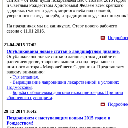
сайтов – от всей души поздравляем Вас с Новым 2015 годом
и Светлым Рождеством Христовым! Желаем всем крепкого
здоровья, счастья и удачи, мирного неба над головой,
уверенного взгляда вперёд, и традиционно удачных покупок!
На праздниках мы на каникулах. Старт нового рабочего
сезона с 11.01.2016.
Подробне
21-04-2015 17:02
Опубликованы новые статьи о ландшафтном дизайне.
Опубликованы новые статьи о ландшафтном дизайне и
растениеводстве, творения вышли из-под пера нашего
штатного автора - Махровейшего Садовника. Представляем
вашему вниманию:
-
Туя западная
.
-
Выращивание лавровишни лекарственной в условиях
Подмосковья
.
-
Борьба с яблоневым долгоносиком-цветоедом. Причина
яблоневого пустоцвета
.
Подробне
29-12-2014 16:42
Поздравляем с наступающим новым 2015 годом и
Рождеством!