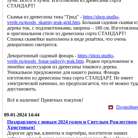
лучи. Всего 9 лучей. Изготовлена из древесины сорта
СТАНДАРТ!
Скамья из древесины тика "Грид" -
https://shop.studio-
verde.ru/goods_skamiy-teak-grid.htm
. Большая садовая скамья и
дерева тик, с подлокотниками, ширина – 180 см. Изготовлена
в оригинальном стиле из древесины сорта СТАНДАРТ!
Спинка скамейки выполнена в виде решётки, что очень
декоративно смотрится.
Декоративный садовый фонарь -
https://shop.studio-
verde.ru/goods_fonar-sadoviy-teak.htm
. Редкое предложение в
линейке аксессуаров из древесины тикового дерева.
Уникальное предложение для нашего рынка. Фонарь
изготовлен из древесины тика сорта СТАНДАРТ. Не имеет
электрической начинки, но предполагается, что её можно туд
доустановить.
Всё в наличии! Приятных покупок!
Подробне
09-01-2024 14:44
Поздравляем с новым 2024 годом и Светлым Рождеством
Христовым!
Дорогие друзья, клиенты и партнёры, посетители наших