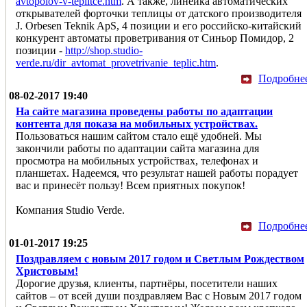
avtopolov-v-teplitce.htm
. А также, линейка автоматических
открывателей форточки теплицы от датского производителя
J. Orbesen Teknik ApS, 4 позиции и его российско-китайский
конкурент автоматы проветривания от Синьор Помидор, 2
позиции -
http://shop.studio-
verde.ru/dir_avtomat_provetrivanie_teplic.htm
.
Подробне
08-02-2017 19:40
На сайте магазина проведены работы по адаптации
контента для показа на мобильных устройствах.
Пользоваться нашим сайтом стало ещё удобней. Мы
закончили работы по адаптации сайта магазина для
просмотра на мобильных устройствах, телефонах и
планшетах. Надеемся, что результат нашей работы порадует
вас и принесёт пользу! Всем приятных покупок!
Компания Studio Verde.
Подробне
01-01-2017 19:25
Поздравляем с новым 2017 годом и Светлым Рождеством
Христовым!
Дорогие друзья, клиенты, партнёры, посетители наших
сайтов – от всей души поздравляем Вас с Новым 2017 годом