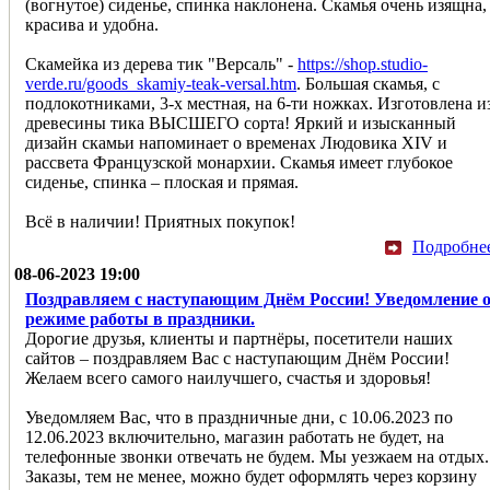
(вогнутое) сиденье, спинка наклонена. Скамья очень изящна,
красива и удобна.
Скамейка из дерева тик "Версаль" -
https://shop.studio-
verde.ru/goods_skamiy-teak-versal.htm
. Большая скамья, с
подлокотниками, 3-х местная, на 6-ти ножках. Изготовлена и
древесины тика ВЫСШЕГО сорта! Яркий и изысканный
дизайн скамьи напоминает о временах Людовика XIV и
рассвета Французской монархии. Скамья имеет глубокое
сиденье, спинка – плоская и прямая.
Всё в наличии! Приятных покупок!
Подробне
08-06-2023 19:00
Поздравляем с наступающим Днём России! Уведомление 
режиме работы в праздники.
Дорогие друзья, клиенты и партнёры, посетители наших
сайтов – поздравляем Вас с наступающим Днём России!
Желаем всего самого наилучшего, счастья и здоровья!
Уведомляем Ваc, что в праздничные дни, с 10.06.2023 по
12.06.2023 включительно, магазин работать не будет, на
телефонные звонки отвечать не будем. Мы уезжаем на отдых.
Заказы, тем не менее, можно будет оформлять через корзину