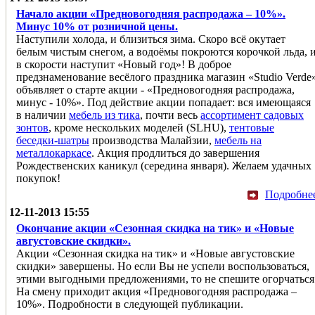
Начало акции «Предновогодняя распродажа – 10%».
Минус 10% от розничной цены.
Наступили холода, и близиться зима. Скоро всё окутает
белым чистым снегом, а водоёмы покроются корочкой льда, 
в скорости наступит «Новый год»! В доброе
предзнаменование весёлого праздника магазин «Studio Verde
объявляет о старте акции - «Предновогодняя распродажа,
минус - 10%». Под действие акции попадает: вся имеющаяся
в наличии
мебель из тика
, почти весь
ассортимент садовых
зонтов
, кроме нескольких моделей (SLHU),
тентовые
беседки-шатры
производства Малайзии,
мебель на
металлокаркасе
. Акция продлиться до завершения
Рождественских каникул (середина января). Желаем удачных
покупок!
Подробне
12-11-2013 15:55
Окончание акции «Сезонная скидка на тик» и «Новые
августовские скидки».
Акции «Сезонная скидка на тик» и «Новые августовские
скидки» завершены. Но если Вы не успели воспользоваться,
этими выгодными предложениями, то не спешите огорчаться
На смену приходит акция «Предновогодняя распродажа –
10%». Подробности в следующей публикации.