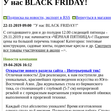
У нас BLACK FRIDAY!
Подписка на новости, экспорт в RSS
Вернуться в магазин
22-11-2019 09:00
"У нас BLACK FRIDAY!"
С сегодняшнего дня и до полудня 12.00 следющей пятницы -
29.11.2019 у нас начинается «ЧЁРНАЯ ПЯТНИЦА»! Падение
цены на большой перечень товаров! Категории: тентовые
конструкции, садовые зонты, подвесные кресла и др.
Смотрит
все товары участвующие в акции
-->.
Новости компании
19-04-2026 16:12
Открытие нового раздела сайта – Интерьерный тик!
Отличная новость! Для реализации, к нам поступили два
уникальных, красивейших произведения искусства из Юго-
Восточной Азии. Два журнальных стола из бирманского
тика, со столешницей с глубокой (5-7 см) непрорезной
резьбой и с прекрасным вырезанным узором нижней обвязки
выполненной в прорезной технике.
Каждый стол абсолютно уникален! Время изготовления
одного стола до 6 месяцев. Полностью ручная работа. Столы