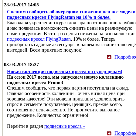
28-03-2017 14:05
Спешим сообщить об очередном снижении цен все модели
подвесных кресел FlyingRattan на 10% и более.
Благодаря укреплению курса доллара по отношению к рублю
я нас появилась возможность снизить цены на реализуемую
нами продукция. В этот раз цены снижены на всю коллекци
подвесных кресел FlyingRattan
, 10% и более. Теперь
приобретать садовые аксессуары в нашем магазине стало ещё
выгодней. Всем приятных покупок!
Подробне
03-03-2017 18:27
Новая коллекция подвесных кресел по супер ценам!
На сезон 2017 весна, мы запускаем новую коллекцию
подвесных кресел Promo!
Спешим сообщить, что первая партия поступила на склад.
Главная особенность коллекции - очень низкая цена при
хорошем качестве! Эти модели призваны удовлетворить
спрос в сегменте покупателей, ценящих, прежде всего,
соотношение цена-качество. Не пропустите выгодное
предложение. Количество ограничено!
Перейти в раздел
подвесные кресла »
Подробне