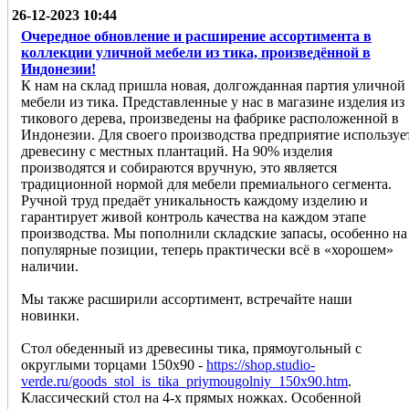
26-12-2023 10:44
Очередное обновление и расширение ассортимента в
коллекции уличной мебели из тика, произведённой в
Индонезии!
К нам на склад пришла новая, долгожданная партия уличной
мебели из тика. Представленные у нас в магазине изделия из
тикового дерева, произведены на фабрике расположенной в
Индонезии. Для своего производства предприятие используе
древесину с местных плантаций. На 90% изделия
производятся и собираются вручную, это является
традиционной нормой для мебели премиального сегмента.
Ручной труд предаёт уникальность каждому изделию и
гарантирует живой контроль качества на каждом этапе
производства. Мы пополнили складские запасы, особенно на
популярные позиции, теперь практически всё в «хорошем»
наличии.
Мы также расширили ассортимент, встречайте наши
новинки.
Стол обеденный из древесины тика, прямоугольный с
округлыми торцами 150х90 -
https://shop.studio-
verde.ru/goods_stol_is_tika_priymougolniy_150x90.htm
.
Классический стол на 4-х прямых ножках. Особенной