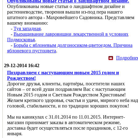
Опубликованы новые статьи о ландшафтном дизайне.
Опубликованы новые статьи о ландшафтном дизайне и
растениеводстве, творения вышли из-под пера нашего
штатного автора - Махровейшего Садовника. Представляем
вашему вниманию:
-
Туя западная
.
-
Выращивание лавровишни лекарственной в условиях
Подмосковья
.
-
Борьба с яблоневым долгоносиком-цветоедом. Причина
яблоневого пустоцвета
.
Подробне
29-12-2014 16:42
Поздравляем с наступающим новым 2015 годом и
Рождеством!
Дорогие друзья, клиенты, партнёры, посетители наших
сайтов – от всей души поздравляем Вас с наступающим
Новым 2015 годом и Светлым Рождеством Христовым!
Желаем крепкого здоровья, счастья и удачи, мирного неба над
головой, стабильности, и по традиции хороших покупок!
Мы на каникулах с 31.01.2014 по 11.01.2015. Интернет-
магазин принимает заказы в автоматическом режиме,
доставка будет осуществляться после праздников, с 12-го
января.