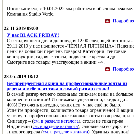
После каникул, с 10.01.2022 мы работаем в обычном режиме.
Компания Studio Verde.
Подробне
22-11-2019 09:00
У нас BLACK FRIDAY!
С сегодняшнего дня и до полудня 12.00 следющей пятницы -
29.11.2019 у нас начинается «ЧЁРНАЯ ПЯТНИЦА»! Падени
цены на большой перечень товаров! Категории: тентовые
конструкции, садовые зонты, подвесные кресла и др.
Смотрите все товары участвующие в акции
-->.
Подробне
28-05-2019 18:12
Беспрецедентная акция на профессиональные зонты из
дерева и мебель из тика в самый разгар сезона!
В самый разгар летнего сезона мы снижаем цены на большое
количество позиций! И снижаем существенно, скидки до -
40%! Это очень выгодно, таких цен, у нас ещё не было.
Успейте приобрести, количество товара ограничено! В акции
участвуют профессиональные садовые зонты из дерева, пр-ва
Сингапур – (
см. в разделе каталога
), столы из тика пр-ва
Индонезии (
см. в разделе каталога
), садовые аксессуары из
тикового дерева (
см. в разделе каталога
). Удачных покупок!