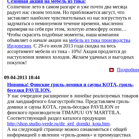
Сезонная акция на мебель из тика!
Солнечное лето в самом разгаре и уже почти два месяца
радует нас своим теплом. Но приближается август, что
заставляет наиболее чувствительных из нас взгрустнуть и
задуматься о неминуемом течение времени, мысленно
примеряя на себя при этом, золотую атмосферу осени…
Чтобы скрасить подобные моменты, наша компания
объявляет о начале акции на
мебель из тика производства
Индонезии
. С 29-го июля 2013 года скидка на весь
ассортимент мебели из тика - 10%! Акция продлится до
наступления зимних холодов. Желаем удачных и выгодных
покупок!
Подробне
09-04-2013 18:44
Новинка! Финские гриль-домики и сауны KOTA, гриль-
беседки PAVILION.
У нас очередное расширение в линейке реализуемых товаров
для ландшафтного благоустройства. Представляем гриль-
домики и сауны KOTA, гриль-беседки PAVILION от
финского производителя TIMAPUU OY MARTTILA.
Соответствующий раздел каталога продукции
http://shop.studio-verde.ru/dir_gril_domiki_kota.htm
.
А на следующей странице можно ознакомиться с общей
информацией о явлении «гриль-домик» и преимуществах