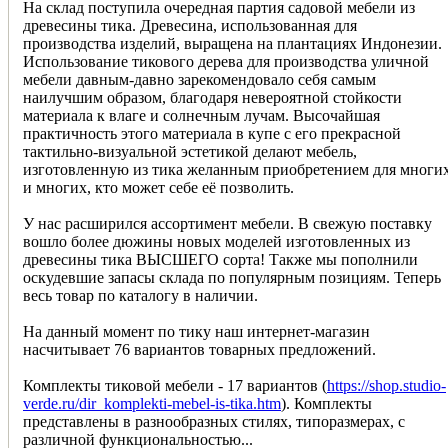
На склад поступила очередная партия садовой мебели из
древесины тика. Древесина, использованная для
производства изделий, выращена на плантациях Индонезии.
Использование тикового дерева для производства уличной
мебели давным-давно зарекомендовало себя самым
наилучшим образом, благодаря невероятной стойкости
материала к влаге и солнечным лучам. Высочайшая
практичность этого материала в купе с его прекрасной
тактильно-визуальной эстетикой делают мебель,
изготовленную из тика желанным приобретением для многи
и многих, кто может себе её позволить.
У нас расширился ассортимент мебели. В свежую поставку
вошло более дюжины новых моделей изготовленных из
древесины тика ВЫСШЕГО сорта! Также мы пополнили
оскудевшие запасы склада по популярным позициям. Теперь
весь товар по каталогу в наличии.
На данный момент по тику наш интернет-магазин
насчитывает 76 вариантов товарных предложений.
Комплекты тиковой мебели - 17 вариантов (
https://shop.studio-
verde.ru/dir_komplekti-mebel-is-tika.htm
). Комплекты
представлены в разнообразных стилях, типоразмерах, с
различной функциональностью...