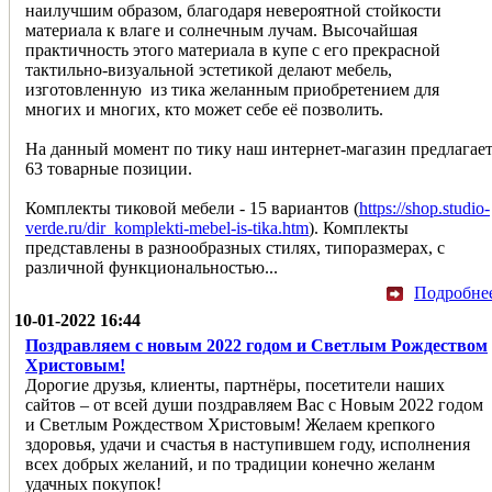
наилучшим образом, благодаря невероятной стойкости
материала к влаге и солнечным лучам. Высочайшая
практичность этого материала в купе с его прекрасной
тактильно-визуальной эстетикой делают мебель,
изготовленную из тика желанным приобретением для
многих и многих, кто может себе её позволить.
На данный момент по тику наш интернет-магазин предлагае
63 товарные позиции.
Комплекты тиковой мебели - 15 вариантов (
https://shop.studio-
verde.ru/dir_komplekti-mebel-is-tika.htm
). Комплекты
представлены в разнообразных стилях, типоразмерах, с
различной функциональностью...
Подробне
10-01-2022 16:44
Поздравляем с новым 2022 годом и Светлым Рождеством
Христовым!
Дорогие друзья, клиенты, партнёры, посетители наших
сайтов – от всей души поздравляем Вас с Новым 2022 годом
и Светлым Рождеством Христовым! Желаем крепкого
здоровья, удачи и счастья в наступившем году, исполнения
всех добрых желаний, и по традиции конечно желанм
удачных покупок!