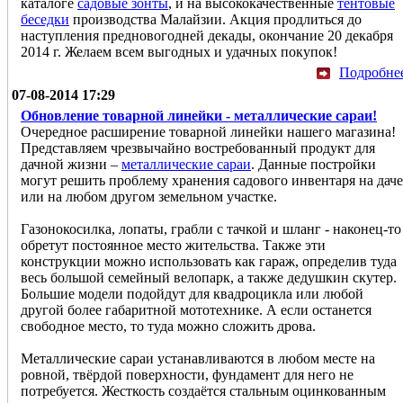
каталоге
садовые зонты
, и на высококачественные
тентовые
беседки
производства Малайзии. Акция продлиться до
наступления предновогодней декады, окончание 20 декабря
2014 г. Желаем всем выгодных и удачных покупок!
Подробне
07-08-2014 17:29
Обновление товарной линейки - металлические сараи!
Очередное расширение товарной линейки нашего магазина!
Представляем чрезвычайно востребованный продукт для
дачной жизни –
металлические сараи
. Данные постройки
могут решить проблему хранения садового инвентаря на даче
или на любом другом земельном участке.
Газонокосилка, лопаты, грабли с тачкой и шланг - наконец-то
обретут постоянное место жительства. Также эти
конструкции можно использовать как гараж, определив туда
весь большой семейный велопарк, а также дедушкин скутер.
Большие модели подойдут для квадроцикла или любой
другой более габаритной мототехнике. А если останется
свободное место, то туда можно сложить дрова.
Металлические сараи устанавливаются в любом месте на
ровной, твёрдой поверхности, фундамент для него не
потребуется. Жесткость создаётся стальным оцинкованным