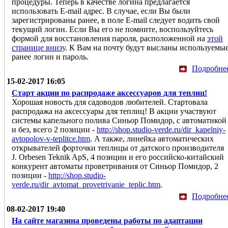
процедуры. Теперь в качестве логина предлагается
использовать E-mail адрес. В случае, если Вы были
зарегистрированы ранее, в поле E-mail следует водить свой
текущий логин. Если Вы его не помните, воспользуйтесь
формой для восстановления пароля, расположенной на
этой
странице внизу
. К Вам на почту будут высланы используемы
ранее логин и пароль.
Подробне
15-02-2017 16:05
Старт акции по распродаже аксессуаров для теплиц!
Хорошая новость для садоводов любителей. Стартовала
распродажа на аксессуары для теплиц! В акции участвуют
системы капельного полива Синьор Помидор, с автоматикой
и без, всего 2 позиции -
http://shop.studio-verde.ru/dir_kapelniy-
avtopolov-v-teplitce.htm
. А также, линейка автоматических
открывателей форточки теплицы от датского производителя
J. Orbesen Teknik ApS, 4 позиции и его российско-китайский
конкурент автоматы проветривания от Синьор Помидор, 2
позиции -
http://shop.studio-
verde.ru/dir_avtomat_provetrivanie_teplic.htm
.
Подробне
08-02-2017 19:40
На сайте магазина проведены работы по адаптации