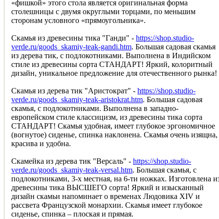
«фишкой» этого стола является оригинальная форма
столешницы с двумя округлыми торцами, по меньшим
сторонам условного «прямоугольника».
Скамья из древесины тика "Ганди" -
https://shop.studio-
verde.ru/goods_skamiy-teak-gandi.htm
. Большая садовая скамья
из дерева тик, с подлокотниками. Выполнена в Индийском
стиле из древесины сорта СТАНДАРТ! Яркий, колоритный
дизайн, уникальное предложение для отечественного рынка!
Скамья из дерева тик "Аристократ" -
https://shop.studio-
verde.ru/goods_skamiy-teak-aristokrat.htm
. Большая садовая
скамья, с подлокотниками. Выполнена в западно-
европейском стиле классицизм, из древесины тика сорта
СТАНДАРТ! Скамья удобная, имеет глубокое эргономичное
(вогнутое) сиденье, спинка наклонена. Скамья очень изящна,
красива и удобна.
Скамейка из дерева тик "Версаль" -
https://shop.studio-
verde.ru/goods_skamiy-teak-versal.htm
. Большая скамья, с
подлокотниками, 3-х местная, на 6-ти ножках. Изготовлена и
древесины тика ВЫСШЕГО сорта! Яркий и изысканный
дизайн скамьи напоминает о временах Людовика XIV и
рассвета Французской монархии. Скамья имеет глубокое
сиденье, спинка – плоская и прямая.