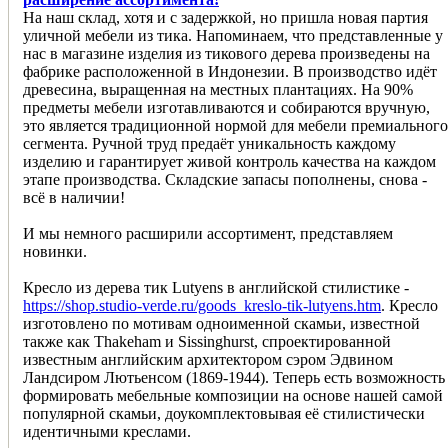
На наш склад, хотя и с задержкой, но пришла новая партия
уличной мебели из тика. Напоминаем, что представленные у
нас в магазине изделия из тикового дерева произведены на
фабрике расположенной в Индонезии. В производство идёт
древесина, выращенная на местных плантациях. На 90%
предметы мебели изготавливаются и собираются вручную,
это является традиционной нормой для мебели премиального
сегмента. Ручной труд предаёт уникальность каждому
изделию и гарантирует живой контроль качества на каждом
этапе производства. Складские запасы пополнены, снова -
всё в наличии!
И мы немного расширили ассортимент, представляем
новинки.
Кресло из дерева тик Lutyens в английской стилистике -
https://shop.studio-verde.ru/goods_kreslo-tik-lutyens.htm
. Кресло
изготовлено по мотивам одноименной скамьи, известной
также как Thakeham и Sissinghurst, спроектированной
известным английским архитектором сэром Эдвином
Ландсиром Лютьенсом (1869-1944). Теперь есть возможность
формировать мебельные композиции на основе нашей самой
популярной скамьи, доукомплектовывая её стилистически
идентичными креслами.