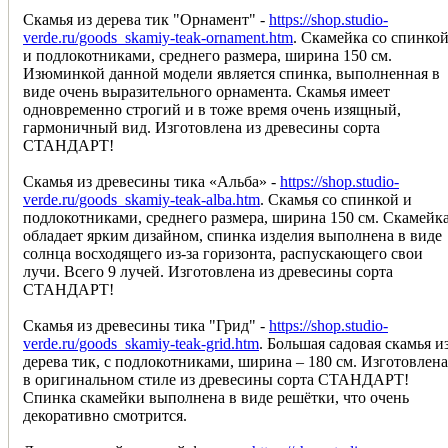
Скамья из дерева тик "Орнамент" -
https://shop.studio-
verde.ru/goods_skamiy-teak-ornament.htm
. Скамейка со спинко
и подлокотниками, среднего размера, ширина 150 см.
Изюминкой данной модели является спинка, выполненная в
виде очень выразительного орнамента. Скамья имеет
одновременно строгий и в тоже время очень изящный,
гармоничный вид. Изготовлена из древесины сорта
СТАНДАРТ!
Скамья из древесины тика «Альба» -
https://shop.studio-
verde.ru/goods_skamiy-teak-alba.htm
. Скамья со спинкой и
подлокотниками, среднего размера, ширина 150 см. Скамейк
обладает ярким дизайном, спинка изделия выполнена в виде
солнца восходящего из-за горизонта, распускающего свои
лучи. Всего 9 лучей. Изготовлена из древесины сорта
СТАНДАРТ!
Скамья из древесины тика "Грид" -
https://shop.studio-
verde.ru/goods_skamiy-teak-grid.htm
. Большая садовая скамья и
дерева тик, с подлокотниками, ширина – 180 см. Изготовлена
в оригинальном стиле из древесины сорта СТАНДАРТ!
Спинка скамейки выполнена в виде решётки, что очень
декоративно смотрится.