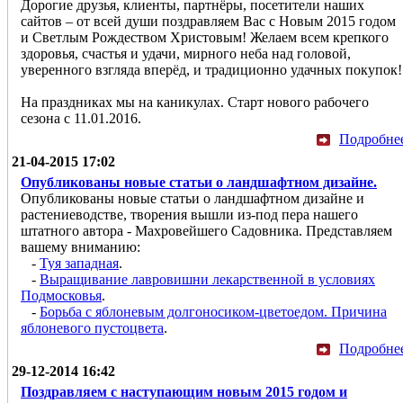
Дорогие друзья, клиенты, партнёры, посетители наших
сайтов – от всей души поздравляем Вас с Новым 2015 годом
и Светлым Рождеством Христовым! Желаем всем крепкого
здоровья, счастья и удачи, мирного неба над головой,
уверенного взгляда вперёд, и традиционно удачных покупок!
На праздниках мы на каникулах. Старт нового рабочего
сезона с 11.01.2016.
Подробне
21-04-2015 17:02
Опубликованы новые статьи о ландшафтном дизайне.
Опубликованы новые статьи о ландшафтном дизайне и
растениеводстве, творения вышли из-под пера нашего
штатного автора - Махровейшего Садовника. Представляем
вашему вниманию:
-
Туя западная
.
-
Выращивание лавровишни лекарственной в условиях
Подмосковья
.
-
Борьба с яблоневым долгоносиком-цветоедом. Причина
яблоневого пустоцвета
.
Подробне
29-12-2014 16:42
Поздравляем с наступающим новым 2015 годом и