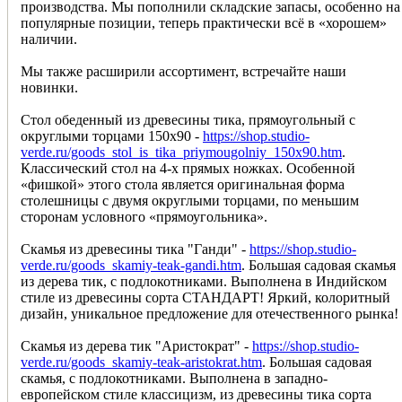
производства. Мы пополнили складские запасы, особенно на
популярные позиции, теперь практически всё в «хорошем»
наличии.
Мы также расширили ассортимент, встречайте наши
новинки.
Стол обеденный из древесины тика, прямоугольный с
округлыми торцами 150х90 -
https://shop.studio-
verde.ru/goods_stol_is_tika_priymougolniy_150x90.htm
.
Классический стол на 4-х прямых ножках. Особенной
«фишкой» этого стола является оригинальная форма
столешницы с двумя округлыми торцами, по меньшим
сторонам условного «прямоугольника».
Скамья из древесины тика "Ганди" -
https://shop.studio-
verde.ru/goods_skamiy-teak-gandi.htm
. Большая садовая скамья
из дерева тик, с подлокотниками. Выполнена в Индийском
стиле из древесины сорта СТАНДАРТ! Яркий, колоритный
дизайн, уникальное предложение для отечественного рынка!
Скамья из дерева тик "Аристократ" -
https://shop.studio-
verde.ru/goods_skamiy-teak-aristokrat.htm
. Большая садовая
скамья, с подлокотниками. Выполнена в западно-
европейском стиле классицизм, из древесины тика сорта