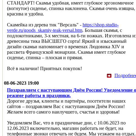
СТАНДАРТ! Скамья удобная, имеет глубокое эргономичное
(вогнутое) сиденье, спинка наклонена. Скамья очень изящна,
красива и удобна.
Скамейка из дерева тик "Версаль" -
https://shop.studio-
verde.ru/goods_skamiy-teak-versal.htm
. Большая скамья, с
подлокотниками, 3-х местная, на 6-ти ножках. Изготовлена и
древесины тика ВЫСШЕГО сорта! Яркий и изысканный
дизайн скамьи напоминает о временах Людовика XIV и
рассвета Французской монархии. Скамья имеет глубокое
сиденье, спинка – плоская и прямая.
Всё в наличии! Приятных покупок!
Подробне
08-06-2023 19:00
Поздравляем с наступающим Днём России! Уведомление 
режиме работы в праздники.
Дорогие друзья, клиенты и партнёры, посетители наших
сайтов – поздравляем Вас с наступающим Днём России!
Желаем всего самого наилучшего, счастья и здоровья!
Уведомляем Ваc, что в праздничные дни, с 10.06.2023 по
12.06.2023 включительно, магазин работать не будет, на
телефонные звонки отвечать не будем. Мы уезжаем на отдых.