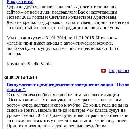
Рождеством!
Дорогие друзья, клиенты, партнёры, посетители наших
сайтов – от всей души поздравляем Вас с наступающим
Новым 2015 годом и Светлым Рождеством Христовым!
Желаем крепкого здоровья, счастья и удачи, мирного неба над
головой, стабильности, и по традиции хороших покупок!
Мы на каникулах с 31.01.2014 по 11.01.2015. Интернет-
магазин принимает заказы в автоматическом режиме,
доставка будет осуществляться после праздников, с 12-го
января.
Компания Studio Verde.
Подробне
30-09-2014 14:19
Вынужденное преждевременное завершение акции "Осен
золотая".
С сожалением сообщаем о досрочном завершении акции
"Осень золотая". Это вынужденная мера вызваная резким
ростом курса доллара и евро к рублю. До конца года цены на
садовые зонты, мебель из тика и шатры VIP-класса будут на
уровне сезона 2014 г. Долее будет новый прайс в соотвествии
со сложившейся к тому времени экономиической ситуацией.
Приносим извинения за доставленные неудобства!