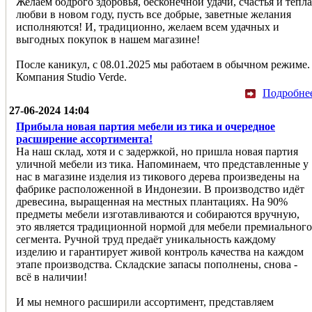
Желаем бодрого здоровья, бесконечной удачи, счастья и тепла
любви в новом году, пусть все добрые, заветные желания
исполняются! И, традиционно, желаем всем удачных и
выгодных покупок в нашем магазине!
После каникул, с 08.01.2025 мы работаем в обычном режиме.
Компания Studio Verde.
Подробне
27-06-2024 14:04
Прибыла новая партия мебели из тика и очередное
расширение ассортимента!
На наш склад, хотя и с задержкой, но пришла новая партия
уличной мебели из тика. Напоминаем, что представленные у
нас в магазине изделия из тикового дерева произведены на
фабрике расположенной в Индонезии. В производство идёт
древесина, выращенная на местных плантациях. На 90%
предметы мебели изготавливаются и собираются вручную,
это является традиционной нормой для мебели премиального
сегмента. Ручной труд предаёт уникальность каждому
изделию и гарантирует живой контроль качества на каждом
этапе производства. Складские запасы пополнены, снова -
всё в наличии!
И мы немного расширили ассортимент, представляем