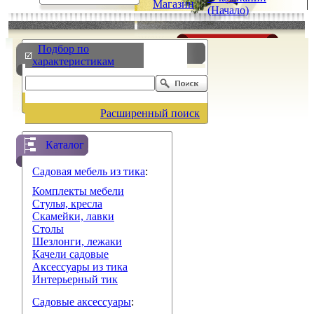
Магазин
|
|
(Начало)
Подбор по
характеристикам
Расширенный поиск
Каталог
Садовая мебель из тика
:
Комплекты мебели
Стулья, кресла
Скамейки, лавки
Столы
Шезлонги, лежаки
Качели садовые
Аксессуары из тика
Интерьерный тик
Садовые аксессуары
: