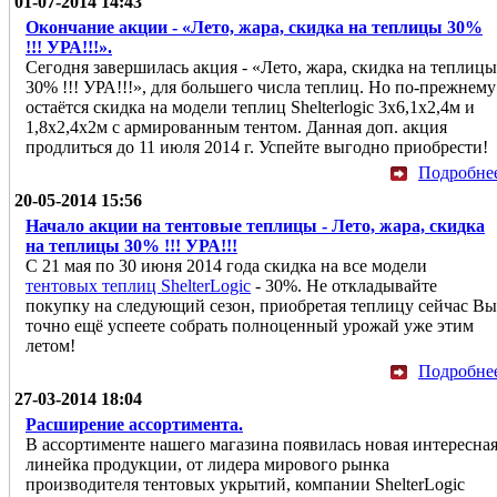
01-07-2014 14:43
Окончание акции - «Лето, жара, скидка на теплицы 30%
!!! УРА!!!».
Сегодня завершилась акция - «Лето, жара, скидка на теплицы
30% !!! УРА!!!», для большего числа теплиц. Но по-прежнему
остаётся скидка на модели теплиц Shelterlogic 3x6,1x2,4м и
1,8x2,4x2м с армированным тентом. Данная доп. акция
продлиться до 11 июля 2014 г. Успейте выгодно приобрести!
Подробне
20-05-2014 15:56
Начало акции на тентовые теплицы - Лето, жара, скидка
на теплицы 30% !!! УРА!!!
С 21 мая по 30 июня 2014 года скидка на все модели
тентовых теплиц ShelterLogic
- 30%. Не откладывайте
покупку на следующий сезон, приобретая теплицу сейчас Вы
точно ещё успеете собрать полноценный урожай уже этим
летом!
Подробне
27-03-2014 18:04
Расширение ассортимента.
В ассортименте нашего магазина появилась новая интересна
линейка продукции, от лидера мирового рынка
производителя тентовых укрытий, компании ShelterLogic