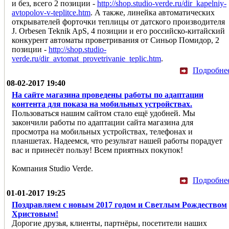
и без, всего 2 позиции -
http://shop.studio-verde.ru/dir_kapelniy-
avtopolov-v-teplitce.htm
. А также, линейка автоматических
открывателей форточки теплицы от датского производителя
J. Orbesen Teknik ApS, 4 позиции и его российско-китайский
конкурент автоматы проветривания от Синьор Помидор, 2
позиции -
http://shop.studio-
verde.ru/dir_avtomat_provetrivanie_teplic.htm
.
Подробне
08-02-2017 19:40
На сайте магазина проведены работы по адаптации
контента для показа на мобильных устройствах.
Пользоваться нашим сайтом стало ещё удобней. Мы
закончили работы по адаптации сайта магазина для
просмотра на мобильных устройствах, телефонах и
планшетах. Надеемся, что результат нашей работы порадует
вас и принесёт пользу! Всем приятных покупок!
Компания Studio Verde.
Подробне
01-01-2017 19:25
Поздравляем с новым 2017 годом и Светлым Рождеством
Христовым!
Дорогие друзья, клиенты, партнёры, посетители наших