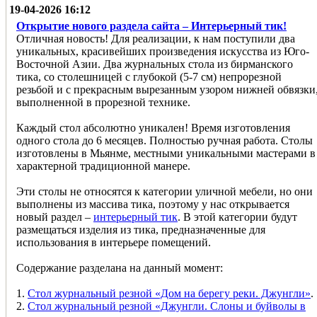
19-04-2026 16:12
Открытие нового раздела сайта – Интерьерный тик!
Отличная новость! Для реализации, к нам поступили два
уникальных, красивейших произведения искусства из Юго-
Восточной Азии. Два журнальных стола из бирманского
тика, со столешницей с глубокой (5-7 см) непрорезной
резьбой и с прекрасным вырезанным узором нижней обвязки
выполненной в прорезной технике.
Каждый стол абсолютно уникален! Время изготовления
одного стола до 6 месяцев. Полностью ручная работа. Столы
изготовлены в Мьянме, местными уникальными мастерами в
характерной традиционной манере.
Эти столы не относятся к категории уличной мебели, но они
выполнены из массива тика, поэтому у нас открывается
новый раздел –
интерьерный тик
. В этой категории будут
размещаться изделия из тика, предназначенные для
использования в интерьере помещений.
Содержание разделана на данный момент:
1.
Стол журнальный резной «Дом на берегу реки. Джунгли»
.
2.
Стол журнальный резной «Джунгли. Слоны и буйволы в