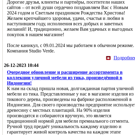
Дорогие друзья, клиенты и партнёры, посетители наших
сайтов – от всей души сердечно поздравляем Вас с Новым
2024 годом и Светлым праздником Рождества Христова!
Желаем крепчайшего здоровья, удачи, счастья и любви в
наступившем году, исполнения всех добрых и заветных
желаний! И, традиционно, желаем Вам удачных и выгодных
покупок в нашем магазине!
После каникул, с 09.01.2024 мы работаем в обычном режиме.
Компания Studio Verde.
Подробне
26-12-2023 10:44
Очередное обновление и расширение ассортимента в
коллекции уличной мебели из тика, произведённой в
Индонезии!
К нам на склад пришла новая, долгожданная партия уличной
мебели из тика. Представленные у нас в магазине изделия из
тикового дерева, произведены на фабрике расположенной в
Индонезии. Для своего производства предприятие используе
древесину с местных плантаций. На 90% изделия
производятся и собираются вручную, это является
традиционной нормой для мебели премиального сегмента.
Ручной труд предаёт уникальность каждому изделию и
гарантирует живой контроль качества на каждом этапе