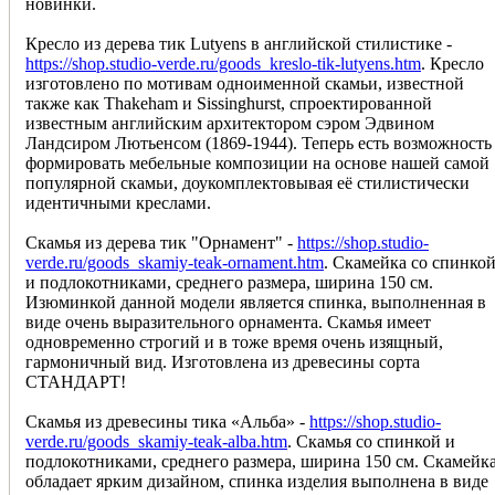
новинки.
Кресло из дерева тик Lutyens в английской стилистике -
https://shop.studio-verde.ru/goods_kreslo-tik-lutyens.htm
. Кресло
изготовлено по мотивам одноименной скамьи, известной
также как Thakeham и Sissinghurst, спроектированной
известным английским архитектором сэром Эдвином
Ландсиром Лютьенсом (1869-1944). Теперь есть возможность
формировать мебельные композиции на основе нашей самой
популярной скамьи, доукомплектовывая её стилистически
идентичными креслами.
Скамья из дерева тик "Орнамент" -
https://shop.studio-
verde.ru/goods_skamiy-teak-ornament.htm
. Скамейка со спинко
и подлокотниками, среднего размера, ширина 150 см.
Изюминкой данной модели является спинка, выполненная в
виде очень выразительного орнамента. Скамья имеет
одновременно строгий и в тоже время очень изящный,
гармоничный вид. Изготовлена из древесины сорта
СТАНДАРТ!
Скамья из древесины тика «Альба» -
https://shop.studio-
verde.ru/goods_skamiy-teak-alba.htm
. Скамья со спинкой и
подлокотниками, среднего размера, ширина 150 см. Скамейк
обладает ярким дизайном, спинка изделия выполнена в виде