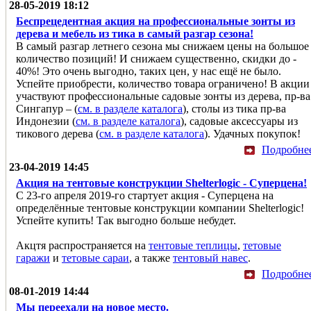
28-05-2019 18:12
Беспрецедентная акция на профессиональные зонты из
дерева и мебель из тика в самый разгар сезона!
В самый разгар летнего сезона мы снижаем цены на большое
количество позиций! И снижаем существенно, скидки до -
40%! Это очень выгодно, таких цен, у нас ещё не было.
Успейте приобрести, количество товара ограничено! В акции
участвуют профессиональные садовые зонты из дерева, пр-ва
Сингапур – (
см. в разделе каталога
), столы из тика пр-ва
Индонезии (
см. в разделе каталога
), садовые аксессуары из
тикового дерева (
см. в разделе каталога
). Удачных покупок!
Подробне
23-04-2019 14:45
Акция на тентовые конструкции Shelterlogic - Суперцена!
С 23-го апреля 2019-го стартует акция - Суперцена на
определённые тентовые конструкции компании Shelterlogic!
Успейте купить! Так выгодно больше небудет.
Акцтя распространяется на
тентовые теплицы
,
тетовые
гаражи
и
тетовые сараи
, а также
тентовый навес
.
Подробне
08-01-2019 14:44
Мы переехали на новое место.