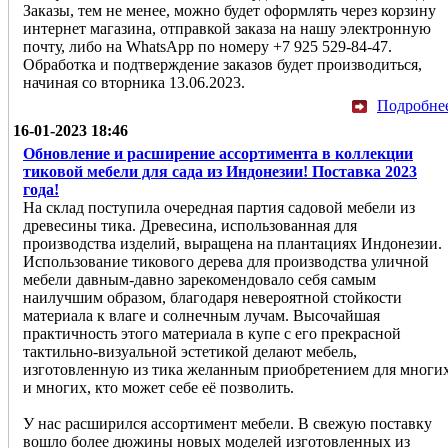
Заказы, тем не менее, можно будет оформлять через корзину
интернет магазина, отправкой заказа на нашу электронную
почту, либо на WhatsApp по номеру +7 925 529-84-47.
Обработка и подтверждение заказов будет производиться,
начиная со вторника 13.06.2023.
Подробне
16-01-2023 18:46
Обновление и расширение ассортимента в коллекции
тиковой мебели для сада из Индонезии! Поставка 2023
года!
На склад поступила очередная партия садовой мебели из
древесины тика. Древесина, использованная для
производства изделий, выращена на плантациях Индонезии.
Использование тикового дерева для производства уличной
мебели давным-давно зарекомендовало себя самым
наилучшим образом, благодаря невероятной стойкости
материала к влаге и солнечным лучам. Высочайшая
практичность этого материала в купе с его прекрасной
тактильно-визуальной эстетикой делают мебель,
изготовленную из тика желанным приобретением для многи
и многих, кто может себе её позволить.
У нас расширился ассортимент мебели. В свежую поставку
вошло более дюжины новых моделей изготовленных из