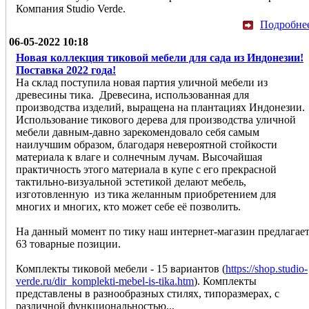
Компания Studio Verde.
Подробне
06-05-2022 10:18
Новая коллекция тиковой мебели для сада из Индонезии!
Поставка 2022 года!
На склад поступила новая партия уличной мебели из
древесины тика. Древесина, использованная для
производства изделий, выращена на плантациях Индонезии.
Использование тикового дерева для производства уличной
мебели давным-давно зарекомендовало себя самым
наилучшим образом, благодаря невероятной стойкости
материала к влаге и солнечным лучам. Высочайшая
практичность этого материала в купе с его прекрасной
тактильно-визуальной эстетикой делают мебель,
изготовленную из тика желанным приобретением для
многих и многих, кто может себе её позволить.
На данный момент по тику наш интернет-магазин предлагае
63 товарные позиции.
Комплекты тиковой мебели - 15 вариантов (
https://shop.studio-
verde.ru/dir_komplekti-mebel-is-tika.htm
). Комплекты
представлены в разнообразных стилях, типоразмерах, с
различной функциональностью...